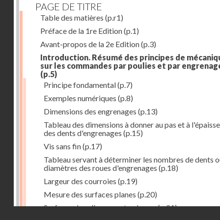
PAGE DE TITRE
Table des matières
(p.r1)
Préface de la 1re Edition
(p.1)
Avant-propos de la 2e Edition
(p.3)
Introduction. Résumé des principes de mécaniq
sur les commandes par poulies et par engrenag
(p.5)
Principe fondamental
(p.7)
Exemples numériques
(p.8)
Dimensions des engrenages
(p.13)
Tableau des dimensions à donner au pas et à l'épaiss
des dents d'engrenages
(p.15)
Vis sans fin
(p.17)
Tableau servant à déterminer les nombres de dents o
diamètres des roues d'engrenages
(p.18)
Largeur des courroies
(p.19)
Mesure des surfaces planes
(p.20)
Surfaces dans l'espace et volumes
(p.21)
Droits réservés - CNAM