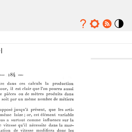
Mode
contraste
élévé