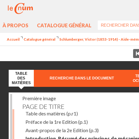
À PROPOS
CATALOGUE GÉNÉRAL
Accueil
Catalogue général
Schlumberger, Victor (1853-1914) - Aide-mémoi
TABLE
T
DES
RECHERCHE DANS LE DOCUMENT
OC
MATIÈRES
Première image
PAGE DE TITRE
Table des matières
(p.r1)
Préface de la 1re Edition
(p.1)
Avant-propos de la 2e Edition
(p.3)
Introduction. Résumé des principes de mécaniq