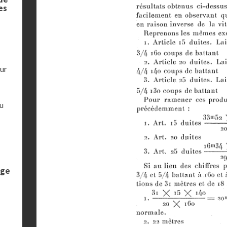
es
eur
u
age