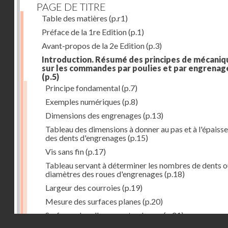
PAGE DE TITRE
Table des matières
(p.r1)
Préface de la 1re Edition
(p.1)
Avant-propos de la 2e Edition
(p.3)
Introduction. Résumé des principes de mécaniq
sur les commandes par poulies et par engrenag
(p.5)
Principe fondamental
(p.7)
Exemples numériques
(p.8)
Dimensions des engrenages
(p.13)
Tableau des dimensions à donner au pas et à l'épaiss
des dents d'engrenages
(p.15)
Vis sans fin
(p.17)
Tableau servant à déterminer les nombres de dents o
diamètres des roues d'engrenages
(p.18)
Largeur des courroies
(p.19)
Mesure des surfaces planes
(p.20)
Surfaces dans l'espace et volumes
(p.21)
Droits réservés - CNAM