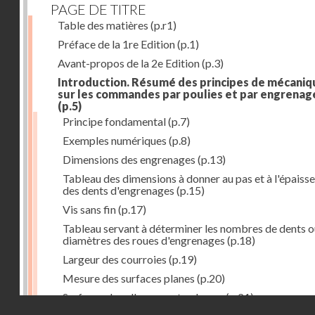
PAGE DE TITRE
Table des matières
(p.r1)
Préface de la 1re Edition
(p.1)
Avant-propos de la 2e Edition
(p.3)
Introduction. Résumé des principes de mécaniq
sur les commandes par poulies et par engrenag
(p.5)
Principe fondamental
(p.7)
Exemples numériques
(p.8)
Dimensions des engrenages
(p.13)
Tableau des dimensions à donner au pas et à l'épaiss
des dents d'engrenages
(p.15)
Vis sans fin
(p.17)
Tableau servant à déterminer les nombres de dents o
diamètres des roues d'engrenages
(p.18)
Largeur des courroies
(p.19)
Mesure des surfaces planes
(p.20)
Surfaces dans l'espace et volumes
(p.21)
Droits réservés - CNAM