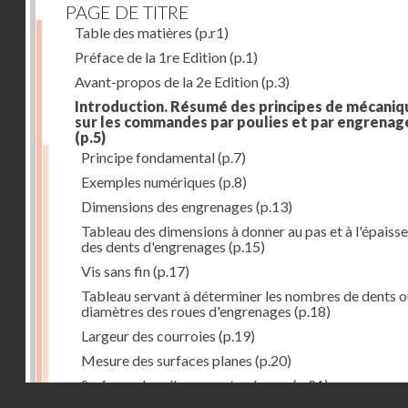
PAGE DE TITRE
Table des matières
(p.r1)
Préface de la 1re Edition
(p.1)
Avant-propos de la 2e Edition
(p.3)
Introduction. Résumé des principes de mécaniq
sur les commandes par poulies et par engrenag
(p.5)
Principe fondamental
(p.7)
Exemples numériques
(p.8)
Dimensions des engrenages
(p.13)
Tableau des dimensions à donner au pas et à l'épaiss
des dents d'engrenages
(p.15)
Vis sans fin
(p.17)
Tableau servant à déterminer les nombres de dents o
diamètres des roues d'engrenages
(p.18)
Largeur des courroies
(p.19)
Mesure des surfaces planes
(p.20)
Surfaces dans l'espace et volumes
(p.21)
Droits réservés - CNAM