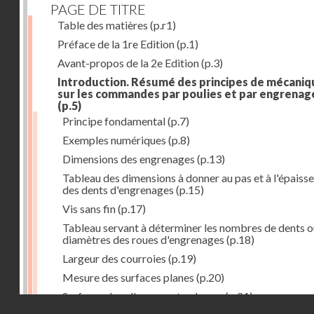
PAGE DE TITRE
Table des matières
(p.r1)
Préface de la 1re Edition
(p.1)
Avant-propos de la 2e Edition
(p.3)
Introduction. Résumé des principes de mécaniq
sur les commandes par poulies et par engrenag
(p.5)
Principe fondamental
(p.7)
Exemples numériques
(p.8)
Dimensions des engrenages
(p.13)
Tableau des dimensions à donner au pas et à l'épaiss
des dents d'engrenages
(p.15)
Vis sans fin
(p.17)
Tableau servant à déterminer les nombres de dents o
diamètres des roues d'engrenages
(p.18)
Largeur des courroies
(p.19)
Mesure des surfaces planes
(p.20)
Surfaces dans l'espace et volumes
(p.21)
Droits réservés - CNAM