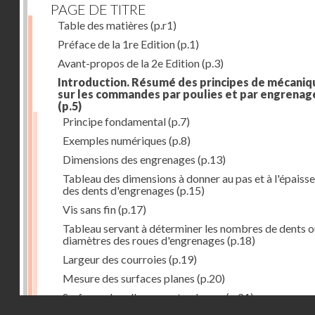
PAGE DE TITRE
Table des matières
(p.r1)
Préface de la 1re Edition
(p.1)
Avant-propos de la 2e Edition
(p.3)
Introduction. Résumé des principes de mécaniq
sur les commandes par poulies et par engrenag
(p.5)
Principe fondamental
(p.7)
Exemples numériques
(p.8)
Dimensions des engrenages
(p.13)
Tableau des dimensions à donner au pas et à l'épaiss
des dents d'engrenages
(p.15)
Vis sans fin
(p.17)
Tableau servant à déterminer les nombres de dents o
diamètres des roues d'engrenages
(p.18)
Largeur des courroies
(p.19)
Mesure des surfaces planes
(p.20)
Surfaces dans l'espace et volumes
(p.21)
Droits réservés - CNAM