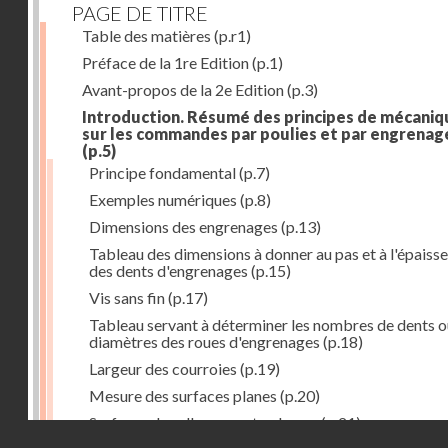
PAGE DE TITRE
Table des matières
(p.r1)
Préface de la 1re Edition
(p.1)
Avant-propos de la 2e Edition
(p.3)
Introduction. Résumé des principes de mécaniq
sur les commandes par poulies et par engrenag
(p.5)
Principe fondamental
(p.7)
Exemples numériques
(p.8)
Dimensions des engrenages
(p.13)
Tableau des dimensions à donner au pas et à l'épaiss
des dents d'engrenages
(p.15)
Vis sans fin
(p.17)
Tableau servant à déterminer les nombres de dents o
diamètres des roues d'engrenages
(p.18)
Largeur des courroies
(p.19)
Mesure des surfaces planes
(p.20)
Surfaces dans l'espace et volumes
(p.21)
Droits réservés - CNAM