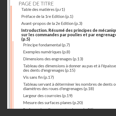
PAGE DE TITRE
Table des matières
(p.r1)
Préface de la 1re Edition
(p.1)
Avant-propos de la 2e Edition
(p.3)
Introduction. Résumé des principes de mécaniq
sur les commandes par poulies et par engrenag
(p.5)
Principe fondamental
(p.7)
Exemples numériques
(p.8)
Dimensions des engrenages
(p.13)
Tableau des dimensions à donner au pas et à l'épaiss
des dents d'engrenages
(p.15)
Vis sans fin
(p.17)
Tableau servant à déterminer les nombres de dents o
diamètres des roues d'engrenages
(p.18)
Largeur des courroies
(p.19)
Mesure des surfaces planes
(p.20)
Surfaces dans l'espace et volumes
(p.21)
Droits réservés - CNAM