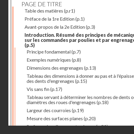
PAGE DE TITRE
Table des matières
(p.r1)
Préface de la 1re Edition
(p.1)
Avant-propos de la 2e Edition
(p.3)
Introduction. Résumé des principes de mécaniq
sur les commandes par poulies et par engrenag
(p.5)
Principe fondamental
(p.7)
Exemples numériques
(p.8)
Dimensions des engrenages
(p.13)
Tableau des dimensions à donner au pas et à l'épaiss
des dents d'engrenages
(p.15)
Vis sans fin
(p.17)
Tableau servant à déterminer les nombres de dents o
diamètres des roues d'engrenages
(p.18)
Largeur des courroies
(p.19)
Mesure des surfaces planes
(p.20)
Surfaces dans l'espace et volumes
(p.21)
Droits réservés - CNAM