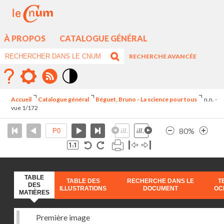
À PROPOS
CATALOGUE GÉNÉRAL
RECHERCHE AVANCÉE
Mode
contraste
Accueil
Catalogue général
Béguet, Bruno - La science pour tous
n.n. -
élévé
vue 1/172
80%
TABLE
TABLE DES
RECHERCHE DANS LE
T
DES
ILLUSTRATIONS
DOCUMENT
OC
MATIÈRES
Première image