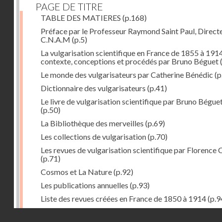
PAGE DE TITRE
TABLE DES MATIERES
(p.168)
Préface par le Professeur Raymond Saint Paul, Direct
C.N.A.M
(p.5)
La vulgarisation scientifique en France de 1855 à 1914
contexte, conceptions et procédés par Bruno Béguet
(
Le monde des vulgarisateurs par Catherine Bénédic
(p
Dictionnaire des vulgarisateurs
(p.41)
Le livre de vulgarisation scientifique par Bruno Bégue
(p.50)
La Bibliothèque des merveilles
(p.69)
Les collections de vulgarisation
(p.70)
Les revues de vulgarisation scientifique par Florence 
(p.71)
Cosmos et La Nature
(p.92)
Les publications annuelles
(p.93)
Liste des revues créées en France de 1850 à 1914
(p.9
La science amusante par Patrick Le Boeuf
(p.96)
Droits réservés - CNAM