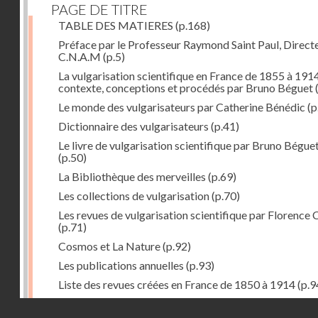
PAGE DE TITRE
TABLE DES MATIERES
(p.168)
Préface par le Professeur Raymond Saint Paul, Direct
C.N.A.M
(p.5)
La vulgarisation scientifique en France de 1855 à 1914
contexte, conceptions et procédés par Bruno Béguet
(
Le monde des vulgarisateurs par Catherine Bénédic
(p
Dictionnaire des vulgarisateurs
(p.41)
Le livre de vulgarisation scientifique par Bruno Bégue
(p.50)
La Bibliothèque des merveilles
(p.69)
Les collections de vulgarisation
(p.70)
Les revues de vulgarisation scientifique par Florence 
(p.71)
Cosmos et La Nature
(p.92)
Les publications annuelles
(p.93)
Liste des revues créées en France de 1850 à 1914
(p.9
La science amusante par Patrick Le Boeuf
(p.96)
Droits réservés - CNAM