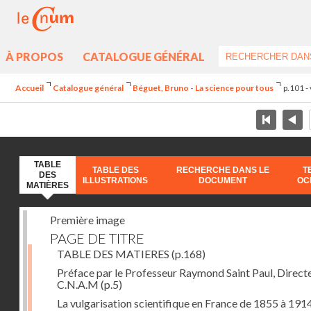
À PROPOS
CATALOGUE GÉNÉRAL
Accueil
Catalogue général
Béguet, Bruno - La science pour tous
p.101 -
TABLE
TABLE DES
RECHERCHE DANS LE
T
DES
ILLUSTRATIONS
DOCUMENT
OC
MATIÈRES
Première image
PAGE DE TITRE
TABLE DES MATIERES
(p.168)
Préface par le Professeur Raymond Saint Paul, Direct
C.N.A.M
(p.5)
La vulgarisation scientifique en France de 1855 à 1914