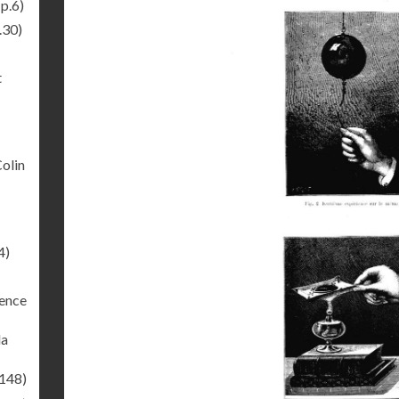
p.6)
.30)
t
Colin
4)
rence
la
.148)