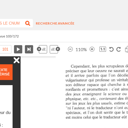
RECHERCHE AVANCÉE
 vue 103/172
110%
EXTE
ÉRISÉ
eur du
 :