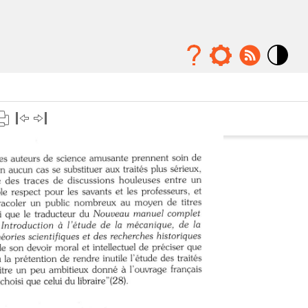
Mode
contraste
élévé