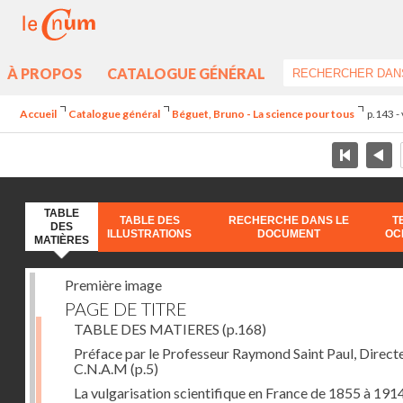
À PROPOS
CATALOGUE GÉNÉRAL
Accueil
Catalogue général
Béguet, Bruno - La science pour tous
p.143 -
TABLE
TABLE DES
RECHERCHE DANS LE
T
DES
ILLUSTRATIONS
DOCUMENT
OC
MATIÈRES
Première image
PAGE DE TITRE
TABLE DES MATIERES
(p.168)
Préface par le Professeur Raymond Saint Paul, Direct
C.N.A.M
(p.5)
La vulgarisation scientifique en France de 1855 à 1914