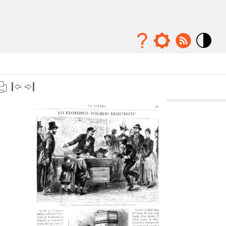
Mode
contraste
élévé