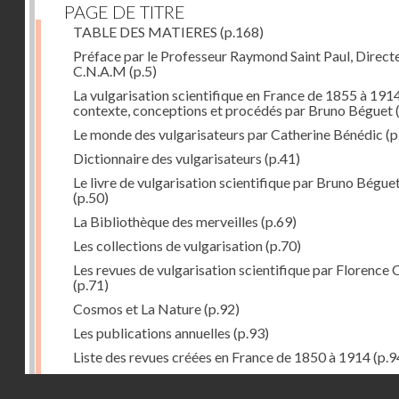
PAGE DE TITRE
TABLE DES MATIERES
(p.168)
Préface par le Professeur Raymond Saint Paul, Direct
C.N.A.M
(p.5)
La vulgarisation scientifique en France de 1855 à 1914
contexte, conceptions et procédés par Bruno Béguet
(
Le monde des vulgarisateurs par Catherine Bénédic
(p
Dictionnaire des vulgarisateurs
(p.41)
Le livre de vulgarisation scientifique par Bruno Bégue
(p.50)
La Bibliothèque des merveilles
(p.69)
Les collections de vulgarisation
(p.70)
Les revues de vulgarisation scientifique par Florence 
(p.71)
Cosmos et La Nature
(p.92)
Les publications annuelles
(p.93)
Liste des revues créées en France de 1850 à 1914
(p.9
La science amusante par Patrick Le Boeuf
(p.96)
Droits réservés - CNAM