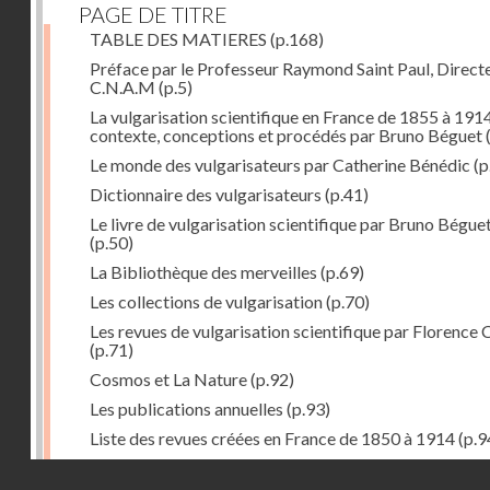
PAGE DE TITRE
TABLE DES MATIERES
(p.168)
Préface par le Professeur Raymond Saint Paul, Direct
C.N.A.M
(p.5)
La vulgarisation scientifique en France de 1855 à 1914
contexte, conceptions et procédés par Bruno Béguet
(
Le monde des vulgarisateurs par Catherine Bénédic
(p
Dictionnaire des vulgarisateurs
(p.41)
Le livre de vulgarisation scientifique par Bruno Bégue
(p.50)
La Bibliothèque des merveilles
(p.69)
Les collections de vulgarisation
(p.70)
Les revues de vulgarisation scientifique par Florence 
(p.71)
Cosmos et La Nature
(p.92)
Les publications annuelles
(p.93)
Liste des revues créées en France de 1850 à 1914
(p.9
La science amusante par Patrick Le Boeuf
(p.96)
Droits réservés - CNAM