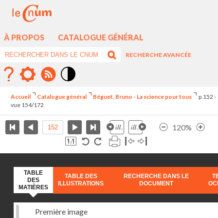
À PROPOS
CATALOGUE GÉNÉRAL
RECHERCHE AVANCÉE
Mode
contraste
Accueil
Catalogue général
Béguet, Bruno - La science pour tous
p.152 -
élévé
vue 154/172
120%
TABLE
TABLE DES
RECHERCHE DANS LE
T
DES
ILLUSTRATIONS
DOCUMENT
OC
MATIÈRES
Première image