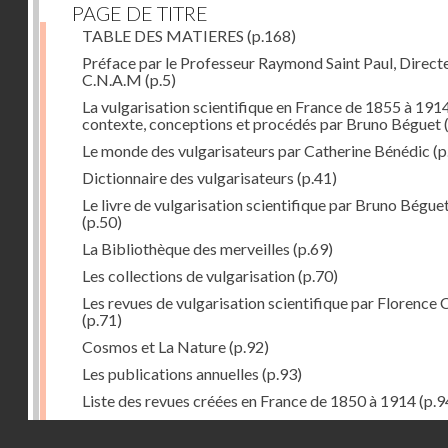
PAGE DE TITRE
TABLE DES MATIERES
(p.168)
Préface par le Professeur Raymond Saint Paul, Direct
C.N.A.M
(p.5)
La vulgarisation scientifique en France de 1855 à 1914
contexte, conceptions et procédés par Bruno Béguet
(
Le monde des vulgarisateurs par Catherine Bénédic
(p
Dictionnaire des vulgarisateurs
(p.41)
Le livre de vulgarisation scientifique par Bruno Bégue
(p.50)
La Bibliothèque des merveilles
(p.69)
Les collections de vulgarisation
(p.70)
Les revues de vulgarisation scientifique par Florence 
(p.71)
Cosmos et La Nature
(p.92)
Les publications annuelles
(p.93)
Liste des revues créées en France de 1850 à 1914
(p.9
La science amusante par Patrick Le Boeuf
(p.96)
Droits réservés - CNAM