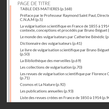
PAGE DE TITRE
TABLE DES MATIERES
(p.168)
Préface par le Professeur Raymond Saint Paul, Direct
C.N.A.M
(p.5)
La vulgarisation scientifique en France de 1855 à 1914
contexte, conceptions et procédés par Bruno Béguet
(
Le monde des vulgarisateurs par Catherine Bénédic
(p
Dictionnaire des vulgarisateurs
(p.41)
Le livre de vulgarisation scientifique par Bruno Bégue
(p.50)
La Bibliothèque des merveilles
(p.69)
Les collections de vulgarisation
(p.70)
Les revues de vulgarisation scientifique par Florence 
(p.71)
Cosmos et La Nature
(p.92)
Les publications annuelles
(p.93)
Liste des revues créées en France de 1850 à 1914
(p.9
La science amusante par Patrick Le Boeuf
(p.96)
Droits réservés - CNAM