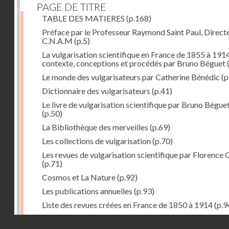
PAGE DE TITRE
TABLE DES MATIERES
(p.168)
Préface par le Professeur Raymond Saint Paul, Direct
C.N.A.M
(p.5)
La vulgarisation scientifique en France de 1855 à 1914
contexte, conceptions et procédés par Bruno Béguet
(
Le monde des vulgarisateurs par Catherine Bénédic
(p
Dictionnaire des vulgarisateurs
(p.41)
Le livre de vulgarisation scientifique par Bruno Bégue
(p.50)
La Bibliothèque des merveilles
(p.69)
Les collections de vulgarisation
(p.70)
Les revues de vulgarisation scientifique par Florence 
(p.71)
Cosmos et La Nature
(p.92)
Les publications annuelles
(p.93)
Liste des revues créées en France de 1850 à 1914
(p.9
La science amusante par Patrick Le Boeuf
(p.96)
Droits réservés - CNAM