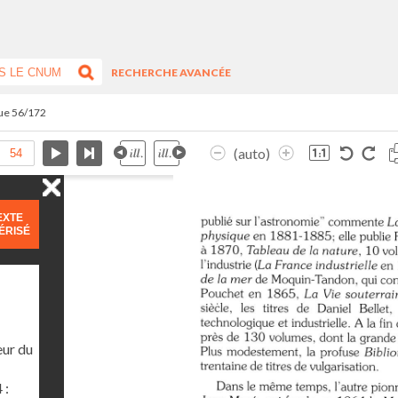
RECHERCHE AVANCÉE
vue 56/172
(auto)
EXTE
ÉRISÉ
eur du
 :