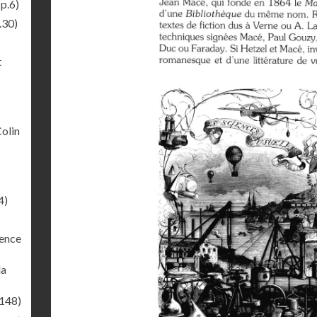
p.6)
.30)
t
Colin
4)
rence
la
.148)