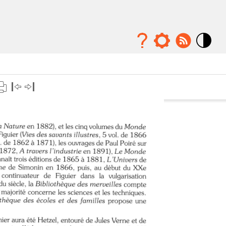
Mode
contraste
élévé