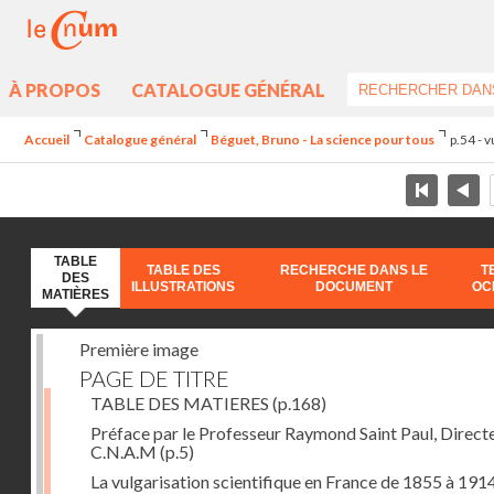
À PROPOS
CATALOGUE GÉNÉRAL
Accueil
Catalogue général
Béguet, Bruno - La science pour tous
p.54 - 
TABLE
TABLE DES
RECHERCHE DANS LE
T
DES
ILLUSTRATIONS
DOCUMENT
OC
MATIÈRES
Première image
PAGE DE TITRE
TABLE DES MATIERES
(p.168)
Préface par le Professeur Raymond Saint Paul, Direct
C.N.A.M
(p.5)
La vulgarisation scientifique en France de 1855 à 1914