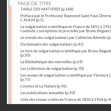
PAGE DE TITRE
TABLE DES MATIERES
(p.168)
Préface par le Professeur Raymond Saint Paul, Direct
C.N.A.M
(p.5)
La vulgarisation scientifique en France de 1855 à 1914
contexte, conceptions et procédés par Bruno Béguet
(
Le monde des vulgarisateurs par Catherine Bénédic
(p
Dictionnaire des vulgarisateurs
(p.41)
Le livre de vulgarisation scientifique par Bruno Bégue
(p.50)
La Bibliothèque des merveilles
(p.69)
Les collections de vulgarisation
(p.70)
Les revues de vulgarisation scientifique par Florence 
(p.71)
Cosmos et La Nature
(p.92)
Les publications annuelles
(p.93)
Liste des revues créées en France de 1850 à 1914
(p.9
La science amusante par Patrick Le Boeuf
(p.96)
Droits réservés - CNAM