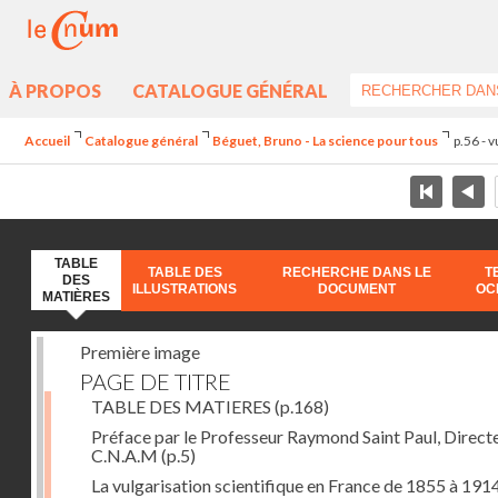
À PROPOS
CATALOGUE GÉNÉRAL
Accueil
Catalogue général
Béguet, Bruno - La science pour tous
p.56 - 
TABLE
TABLE DES
RECHERCHE DANS LE
T
DES
ILLUSTRATIONS
DOCUMENT
OC
MATIÈRES
Première image
PAGE DE TITRE
TABLE DES MATIERES
(p.168)
Préface par le Professeur Raymond Saint Paul, Direct
C.N.A.M
(p.5)
La vulgarisation scientifique en France de 1855 à 1914