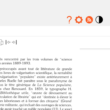
Mode
contraste
élévé