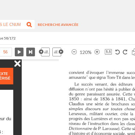
RECHERCHE AVANCÉE
vue 58/172
120%
EXTE
ÉRISÉ
eur du
 :