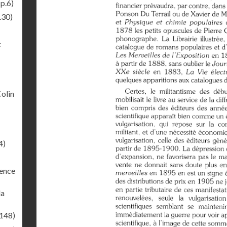
p.6)
.30)
t
Colin
4)
rence
la
.148)