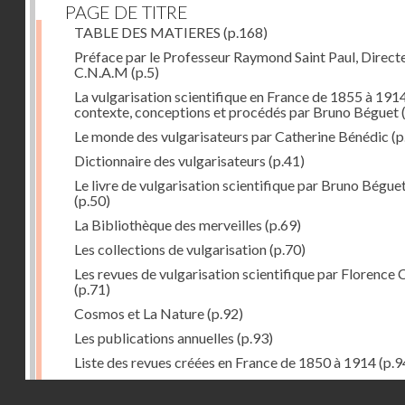
PAGE DE TITRE
TABLE DES MATIERES
(p.168)
Préface par le Professeur Raymond Saint Paul, Direct
C.N.A.M
(p.5)
La vulgarisation scientifique en France de 1855 à 1914
contexte, conceptions et procédés par Bruno Béguet
(
Le monde des vulgarisateurs par Catherine Bénédic
(p
Dictionnaire des vulgarisateurs
(p.41)
Le livre de vulgarisation scientifique par Bruno Bégue
(p.50)
La Bibliothèque des merveilles
(p.69)
Les collections de vulgarisation
(p.70)
Les revues de vulgarisation scientifique par Florence 
(p.71)
Cosmos et La Nature
(p.92)
Les publications annuelles
(p.93)
Liste des revues créées en France de 1850 à 1914
(p.9
La science amusante par Patrick Le Boeuf
(p.96)
Droits réservés - CNAM