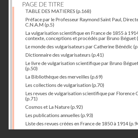
PAGE DE TITRE
TABLE DES MATIERES
(p.168)
Préface par le Professeur Raymond Saint Paul, Direct
C.N.A.M
(p.5)
La vulgarisation scientifique en France de 1855 à 1914
contexte, conceptions et procédés par Bruno Béguet
(
Le monde des vulgarisateurs par Catherine Bénédic
(p
Dictionnaire des vulgarisateurs
(p.41)
Le livre de vulgarisation scientifique par Bruno Bégue
(p.50)
La Bibliothèque des merveilles
(p.69)
Les collections de vulgarisation
(p.70)
Les revues de vulgarisation scientifique par Florence 
(p.71)
Cosmos et La Nature
(p.92)
Les publications annuelles
(p.93)
Liste des revues créées en France de 1850 à 1914
(p.9
La science amusante par Patrick Le Boeuf
(p.96)
Droits réservés - CNAM