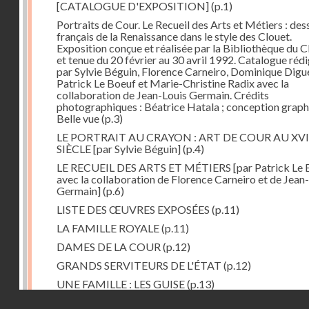
[CATALOGUE D'EXPOSITION]
(p.1)
Portraits de Cour. Le Recueil des Arts et Métiers : des
français de la Renaissance dans le style des Clouet.
Exposition conçue et réalisée par la Bibliothèque d
et tenue du 20 février au 30 avril 1992. Catalogue réd
par Sylvie Béguin, Florence Carneiro, Dominique Digu
Patrick Le Boeuf et Marie-Christine Radix avec la
collaboration de Jean-Louis Germain. Crédits
photographiques : Béatrice Hatala ; conception graph
Belle vue
(p.3)
LE PORTRAIT AU CRAYON : ART DE COUR AU XVI
SIÈCLE [par Sylvie Béguin]
(p.4)
LE RECUEIL DES ARTS ET MÉTIERS [par Patrick Le
avec la collaboration de Florence Carneiro et de Jean
Germain]
(p.6)
LISTE DES ŒUVRES EXPOSÉES
(p.11)
LA FAMILLE ROYALE
(p.11)
DAMES DE LA COUR
(p.12)
GRANDS SERVITEURS DE L'ÉTAT
(p.12)
UNE FAMILLE : LES GUISE
(p.13)
Droits réservés - CNAM
PRINCES DE L'ÉGLISE
(p.13)