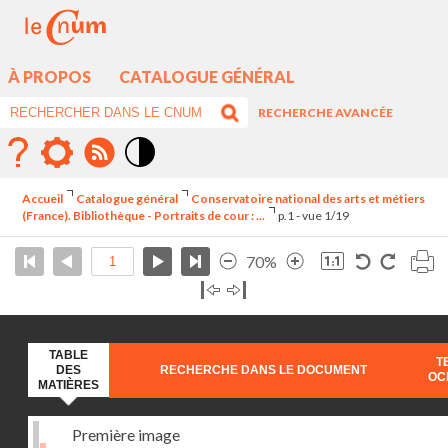
À PROPOS
CATALOGUE GÉNÉRAL
RECHERCHE AVANCÉE
Mode
contraste
Accueil
Catalogue général
Conservatoire national des arts et métiers
élévé
(France). Bibliothèque - Portraits de cour : ...
p.1 - vue 1/19
70%
TABLE
T
DES
RECHERCHE DANS LE DOCUMENT
OC
MATIÈRES
Première image