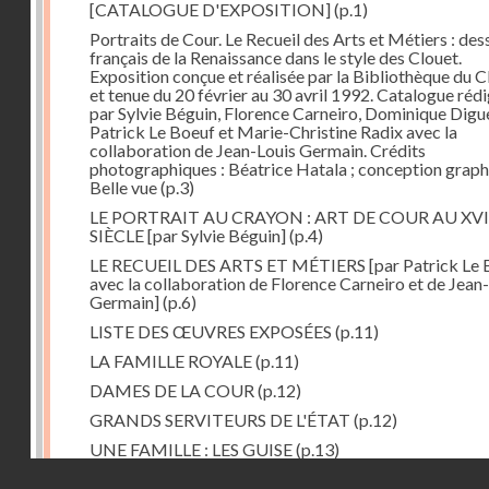
[CATALOGUE D'EXPOSITION]
(p.1)
Portraits de Cour. Le Recueil des Arts et Métiers : des
français de la Renaissance dans le style des Clouet.
Exposition conçue et réalisée par la Bibliothèque d
et tenue du 20 février au 30 avril 1992. Catalogue réd
par Sylvie Béguin, Florence Carneiro, Dominique Digu
Patrick Le Boeuf et Marie-Christine Radix avec la
collaboration de Jean-Louis Germain. Crédits
photographiques : Béatrice Hatala ; conception graph
Belle vue
(p.3)
LE PORTRAIT AU CRAYON : ART DE COUR AU XVI
SIÈCLE [par Sylvie Béguin]
(p.4)
LE RECUEIL DES ARTS ET MÉTIERS [par Patrick Le
avec la collaboration de Florence Carneiro et de Jean
Germain]
(p.6)
LISTE DES ŒUVRES EXPOSÉES
(p.11)
LA FAMILLE ROYALE
(p.11)
DAMES DE LA COUR
(p.12)
GRANDS SERVITEURS DE L'ÉTAT
(p.12)
UNE FAMILLE : LES GUISE
(p.13)
Droits réservés - CNAM
PRINCES DE L'ÉGLISE
(p.13)