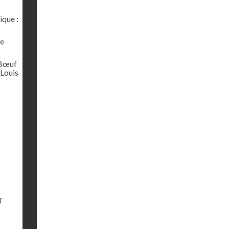
ique :
e
 Bœuf
-Louis
T