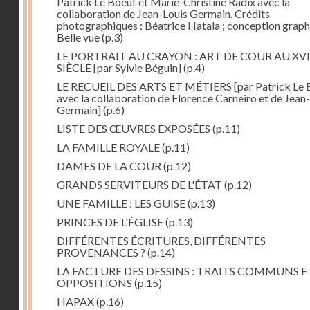
Patrick Le Boeuf et Marie-Christine Radix avec la
collaboration de Jean-Louis Germain. Crédits
photographiques : Béatrice Hatala ; conception graph
Belle vue
(p.3)
LE PORTRAIT AU CRAYON : ART DE COUR AU XVI
SIÈCLE [par Sylvie Béguin]
(p.4)
LE RECUEIL DES ARTS ET MÉTIERS [par Patrick Le
avec la collaboration de Florence Carneiro et de Jean
Germain]
(p.6)
LISTE DES ŒUVRES EXPOSÉES
(p.11)
LA FAMILLE ROYALE
(p.11)
DAMES DE LA COUR
(p.12)
GRANDS SERVITEURS DE L'ÉTAT
(p.12)
UNE FAMILLE : LES GUISE
(p.13)
PRINCES DE L'ÉGLISE
(p.13)
DIFFÉRENTES ÉCRITURES, DIFFÉRENTES
PROVENANCES ?
(p.14)
LA FACTURE DES DESSINS : TRAITS COMMUNS E
OPPOSITIONS
(p.15)
HAPAX
(p.16)