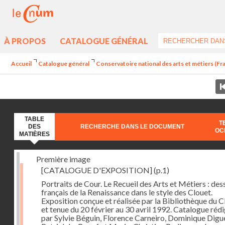
À PROPOS
CATALOGUE GÉNÉRAL
Accueil
Catalogue général
Conservatoire national des arts et métiers (Fran
TABLE
T
DES
RECHERCHE DANS LE DOCUMENT
OC
MATIÈRES
Première image
[CATALOGUE D'EXPOSITION]
(p.1)
Portraits de Cour. Le Recueil des Arts et Métiers : des
français de la Renaissance dans le style des Clouet.
Exposition conçue et réalisée par la Bibliothèque d
et tenue du 20 février au 30 avril 1992. Catalogue réd
par Sylvie Béguin, Florence Carneiro, Dominique Digu