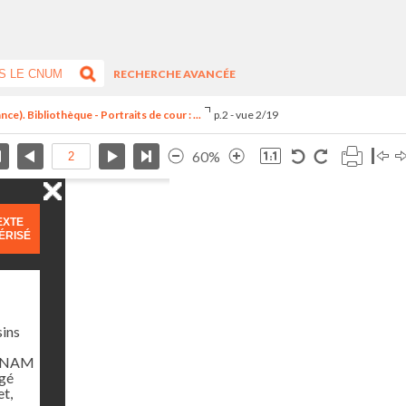
RECHERCHE AVANCÉE
ce). Bibliothèque - Portraits de cour : ...
p.2 - vue 2/19
60%
EXTE
ÉRISÉ
sins
u CNAM
igé
et,