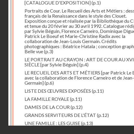
[CATALOGUE D'EXPOSITION]
(p.1)
Portraits de Cour. Le Recueil des Arts et Métiers : des
français de la Renaissance dans le style des Clouet.
Exposition conçue et réalisée par la Bibliothèque d
et tenue du 20 février au 30 avril 1992. Catalogue réd
par Sylvie Béguin, Florence Carneiro, Dominique Digu
Patrick Le Boeuf et Marie-Christine Radix avec la
collaboration de Jean-Louis Germain. Crédits
photographiques : Béatrice Hatala ; conception graph
Belle vue
(p.3)
LE PORTRAIT AU CRAYON : ART DE COUR AU XVI
SIÈCLE [par Sylvie Béguin]
(p.4)
LE RECUEIL DES ARTS ET MÉTIERS [par Patrick Le
avec la collaboration de Florence Carneiro et de Jean
Germain]
(p.6)
LISTE DES ŒUVRES EXPOSÉES
(p.11)
LA FAMILLE ROYALE
(p.11)
DAMES DE LA COUR
(p.12)
GRANDS SERVITEURS DE L'ÉTAT
(p.12)
UNE FAMILLE : LES GUISE
(p.13)
Droits réservés - CNAM
PRINCES DE L'ÉGLISE
(p.13)