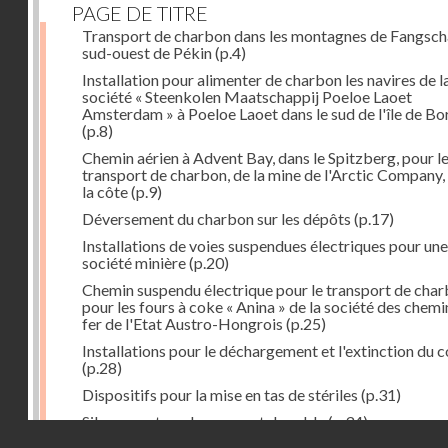
PAGE DE TITRE
Transport de charbon dans les montagnes de Fangsch
sud-ouest de Pékin
(p.4)
Installation pour alimenter de charbon les navires de l
société « Steenkolen Maatschappij Poeloe Laoet
Amsterdam » à Poeloe Laoet dans le sud de l'île de B
(p.8)
Chemin aérien à Advent Bay, dans le Spitzberg, pour l
transport de charbon, de la mine de l'Arctic Company,
la côte
(p.9)
Déversement du charbon sur les dépôts
(p.17)
Installations de voies suspendues électriques pour une
société minière
(p.20)
Chemin suspendu électrique pour le transport de cha
pour les fours à coke « Anina » de la société des chemi
fer de l'Etat Austro-Hongrois
(p.25)
Installations pour le déchargement et l'extinction du 
(p.28)
Dispositifs pour la mise en tas de stériles
(p.31)
Silo servant au chargement du sable
(p.34)
Droits réservés - CNAM