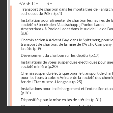
PAGE DE TITRE
Transport de charbon dans les montagnes de Fangsch
sud-ouest de Pékin
(p.4)
Installation pour alimenter de charbon les navires de l
société « Steenkolen Maatschappij Poeloe Laoet
Amsterdam » à Poeloe Laoet dans le sud de l'île de B
(p.8)
Chemin aérien à Advent Bay, dans le Spitzberg, pour l
transport de charbon, de la mine de l'Arctic Company,
la côte
(p.9)
Déversement du charbon sur les dépôts
(p.17)
Installations de voies suspendues électriques pour une
société minière
(p.20)
Chemin suspendu électrique pour le transport de cha
pour les fours à coke « Anina » de la société des chemi
fer de l'Etat Austro-Hongrois
(p.25)
Installations pour le déchargement et l'extinction du 
(p.28)
Dispositifs pour la mise en tas de stériles
(p.31)
Silo servant au chargement du sable
(p.34)
Droits réservés - CNAM