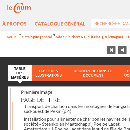
À PROPOS
CATALOGUE GÉNÉRAL
Accueil
Catalogue général
Adolf Bleichert & Cie. (Leipzig, Allemagne) - 
TABLE
TABLE DES
RECHERCHE DANS LE
T
DES
ILLUSTRATIONS
DOCUMENT
OC
MATIÈRES
Première image
PAGE DE TITRE
Transport de charbon dans les montagnes de Fangsch
sud-ouest de Pékin
(p.4)
Installation pour alimenter de charbon les navires de l
société « Steenkolen Maatschappij Poeloe Laoet
Amsterdam » à Poeloe Laoet dans le sud de l'île de B