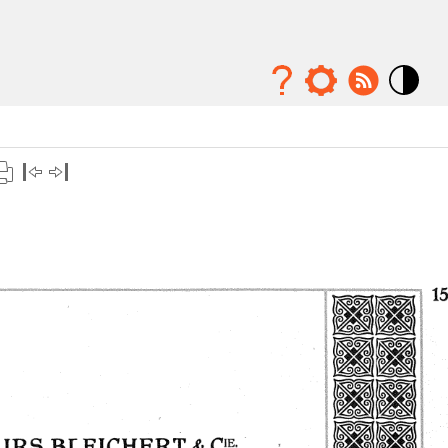
Mode
contraste
élévé