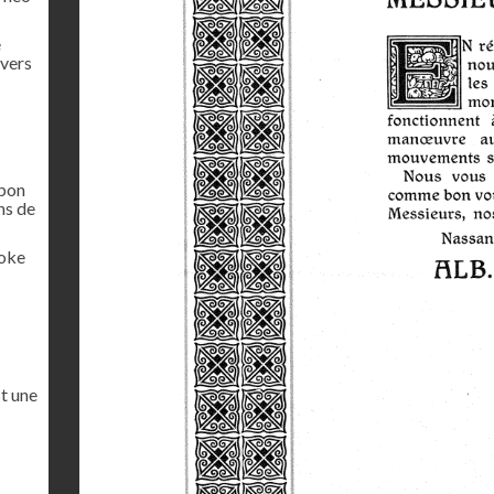
e
 vers
rbon
ns de
coke
st une