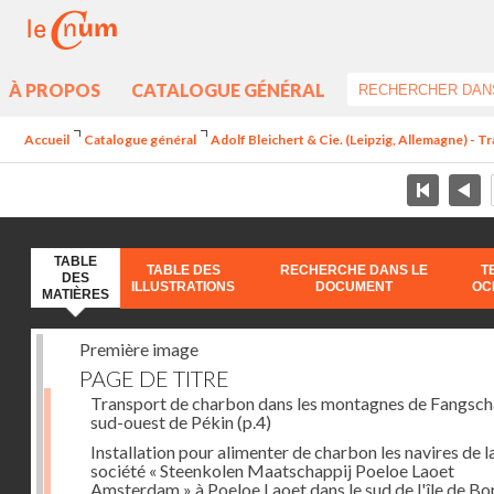
À PROPOS
CATALOGUE GÉNÉRAL
Accueil
Catalogue général
Adolf Bleichert & Cie. (Leipzig, Allemagne) - 
TABLE
TABLE DES
RECHERCHE DANS LE
T
DES
ILLUSTRATIONS
DOCUMENT
OC
MATIÈRES
Première image
PAGE DE TITRE
Transport de charbon dans les montagnes de Fangsch
sud-ouest de Pékin
(p.4)
Installation pour alimenter de charbon les navires de l
société « Steenkolen Maatschappij Poeloe Laoet
Amsterdam » à Poeloe Laoet dans le sud de l'île de B