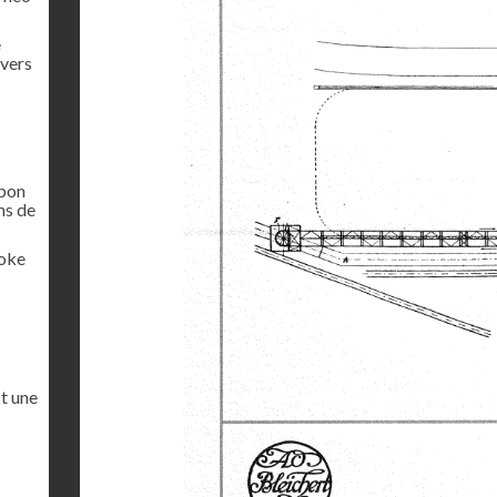
e
 vers
rbon
ns de
coke
st une