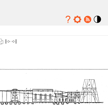
Mode
contraste
élévé