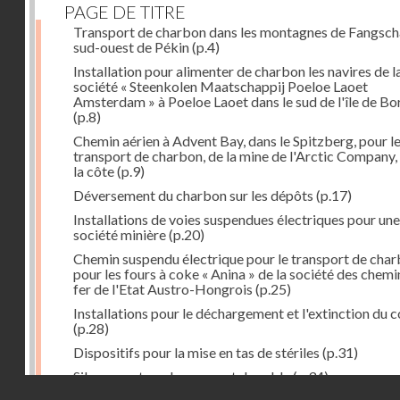
PAGE DE TITRE
Transport de charbon dans les montagnes de Fangsch
sud-ouest de Pékin
(p.4)
Installation pour alimenter de charbon les navires de l
société « Steenkolen Maatschappij Poeloe Laoet
Amsterdam » à Poeloe Laoet dans le sud de l'île de B
(p.8)
Chemin aérien à Advent Bay, dans le Spitzberg, pour l
transport de charbon, de la mine de l'Arctic Company,
la côte
(p.9)
Déversement du charbon sur les dépôts
(p.17)
Installations de voies suspendues électriques pour une
société minière
(p.20)
Chemin suspendu électrique pour le transport de cha
pour les fours à coke « Anina » de la société des chemi
fer de l'Etat Austro-Hongrois
(p.25)
Installations pour le déchargement et l'extinction du 
(p.28)
Dispositifs pour la mise en tas de stériles
(p.31)
Silo servant au chargement du sable
(p.34)
Droits réservés - CNAM