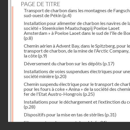
PAGE DE TITRE
Transport de charbon dans les montagnes de Fangsch
sud-ouest de Pékin
(p.4)
Installation pour alimenter de charbon les navires de l
société « Steenkolen Maatschappij Poeloe Laoet
Amsterdam » à Poeloe Laoet dans le sud de l'île de B
(p.8)
Chemin aérien à Advent Bay, dans le Spitzberg, pour l
transport de charbon, de la mine de l'Arctic Company,
la côte
(p.9)
Déversement du charbon sur les dépôts
(p.17)
Installations de voies suspendues électriques pour une
société minière
(p.20)
Chemin suspendu électrique pour le transport de cha
pour les fours à coke « Anina » de la société des chemi
fer de l'Etat Austro-Hongrois
(p.25)
Installations pour le déchargement et l'extinction du 
(p.28)
Dispositifs pour la mise en tas de stériles
(p.31)
Silo servant au chargement du sable
(p.34)
Droits réservés - CNAM