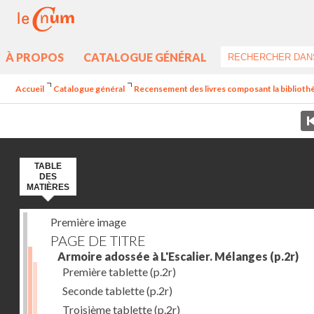
À PROPOS
CATALOGUE GÉNÉRAL
Accueil
Catalogue général
Recensement des livres composant la bibliothè
TABLE
DES
MATIÈRES
Première image
PAGE DE TITRE
Armoire adossée à L'Escalier. Mélanges
(p.2r)
Première tablette
(p.2r)
Seconde tablette
(p.2r)
Troisième tablette
(p.2r)