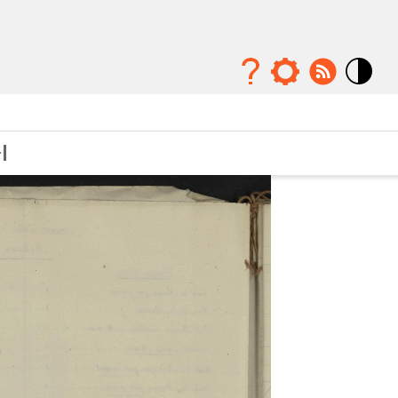
Mode
contraste
élévé