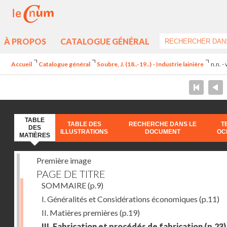
À PROPOS
CATALOGUE GÉNÉRAL
Accueil
Catalogue général
Soubre, J. (18..-19..) - Industrie lainière
n.n. -
TABLE
TABLE DES
RECHERCHE DANS LE
T
DES
ILLUSTRATIONS
DOCUMENT
OC
MATIÈRES
Première image
PAGE DE TITRE
SOMMAIRE
(p.9)
I. Généralités et Considérations économiques
(p.11)
II. Matières premières
(p.19)
III. Fabrication et procédés de fabrication
(p.23)