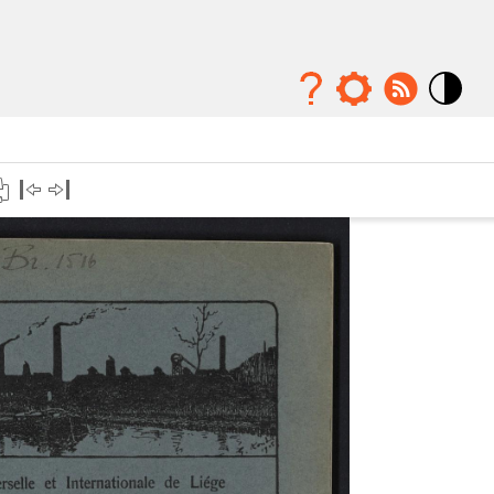
Mode
contraste
élévé