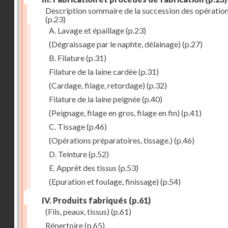
Description sommaire de la succession des opératio
(p.23)
A. Lavage et épaillage
(p.23)
(Dégraissage par le naphte, délainage)
(p.27)
B. Filature
(p.31)
Filature de la laine cardée
(p.31)
(Cardage, filage, retordage)
(p.32)
Filature de la laine peignée
(p.40)
(Peignage, filage en gros, filage en fin)
(p.41)
C. Tissage
(p.46)
(Opérations préparatoires, tissage.)
(p.46)
D. Teinture
(p.52)
E. Apprêt des tissus
(p.53)
(Epuration et foulage, finissage)
(p.54)
IV. Produits fabriqués
(p.61)
(Fils, peaux, tissus)
(p.61)
Répertoire
(p.65)