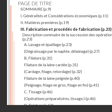
PAGE DE TITRE
SOMMAIRE
(p.9)
I. Généralités et Considérations économiques
(p.11)
II. Matières premières
(p.19)
III. Fabrication et procédés de fabrication
(p.23)
Description sommaire de la succession des opératio
(p.23)
A. Lavage et épaillage
(p.23)
(Dégraissage par le naphte, délainage)
(p.27)
B. Filature
(p.31)
Filature de la laine cardée
(p.31)
(Cardage, filage, retordage)
(p.32)
Filature de la laine peignée
(p.40)
(Peignage, filage en gros, filage en fin)
(p.41)
C. Tissage
(p.46)
(Opérations préparatoires, tissage.)
(p.46)
D. Teinture
(p.52)
Droits réservés - CNAM
E. Apprêt des tissus
(p.53)