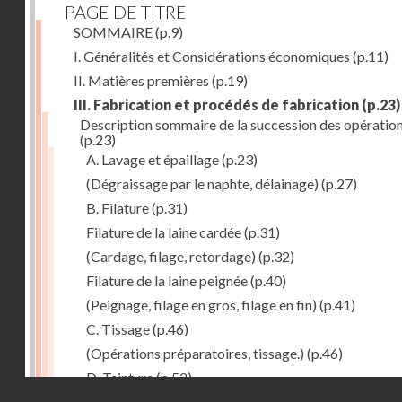
PAGE DE TITRE
SOMMAIRE
(p.9)
I. Généralités et Considérations économiques
(p.11)
II. Matières premières
(p.19)
III. Fabrication et procédés de fabrication
(p.23)
Description sommaire de la succession des opératio
(p.23)
A. Lavage et épaillage
(p.23)
(Dégraissage par le naphte, délainage)
(p.27)
B. Filature
(p.31)
Filature de la laine cardée
(p.31)
(Cardage, filage, retordage)
(p.32)
Filature de la laine peignée
(p.40)
(Peignage, filage en gros, filage en fin)
(p.41)
C. Tissage
(p.46)
(Opérations préparatoires, tissage.)
(p.46)
D. Teinture
(p.52)
Droits réservés - CNAM
E. Apprêt des tissus
(p.53)