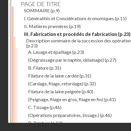
PAGE DE TITRE
SOMMAIRE
(p.9)
I. Généralités et Considérations économiques
(p.11)
II. Matières premières
(p.19)
III. Fabrication et procédés de fabrication
(p.23)
Description sommaire de la succession des opératio
(p.23)
A. Lavage et épaillage
(p.23)
(Dégraissage par le naphte, délainage)
(p.27)
B. Filature
(p.31)
Filature de la laine cardée
(p.31)
(Cardage, filage, retordage)
(p.32)
Filature de la laine peignée
(p.40)
(Peignage, filage en gros, filage en fin)
(p.41)
C. Tissage
(p.46)
(Opérations préparatoires, tissage.)
(p.46)
D. Teinture
(p.52)
Droits réservés - CNAM
E. Apprêt des tissus
(p.53)