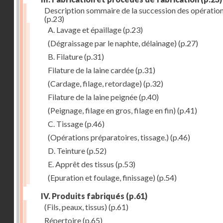
Description sommaire de la succession des opératio
(p.23)
A. Lavage et épaillage
(p.23)
(Dégraissage par le naphte, délainage)
(p.27)
B. Filature
(p.31)
Filature de la laine cardée
(p.31)
(Cardage, filage, retordage)
(p.32)
Filature de la laine peignée
(p.40)
(Peignage, filage en gros, filage en fin)
(p.41)
C. Tissage
(p.46)
(Opérations préparatoires, tissage.)
(p.46)
D. Teinture
(p.52)
E. Apprêt des tissus
(p.53)
(Epuration et foulage, finissage)
(p.54)
IV. Produits fabriqués
(p.61)
(Fils, peaux, tissus)
(p.61)
Répertoire
(p.65)