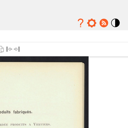
Mode
contraste
élévé