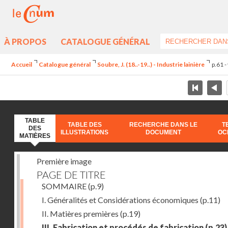
À PROPOS
CATALOGUE GÉNÉRAL
Accueil
Catalogue général
Soubre, J. (18..-19..) - Industrie lainière
p.61 -
TABLE
TABLE DES
RECHERCHE DANS LE
T
DES
ILLUSTRATIONS
DOCUMENT
OC
MATIÈRES
Première image
PAGE DE TITRE
SOMMAIRE
(p.9)
I. Généralités et Considérations économiques
(p.11)
II. Matières premières
(p.19)
III. Fabrication et procédés de fabrication
(p.23)