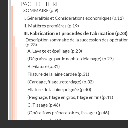
PAGE DE TITRE
SOMMAIRE
(p.9)
I. Généralités et Considérations économiques
(p.11)
II. Matières premières
(p.19)
III. Fabrication et procédés de fabrication
(p.23)
Description sommaire de la succession des opératio
(p.23)
A. Lavage et épaillage
(p.23)
(Dégraissage par le naphte, délainage)
(p.27)
B. Filature
(p.31)
Filature de la laine cardée
(p.31)
(Cardage, filage, retordage)
(p.32)
Filature de la laine peignée
(p.40)
(Peignage, filage en gros, filage en fin)
(p.41)
C. Tissage
(p.46)
(Opérations préparatoires, tissage.)
(p.46)
D. Teinture
(p.52)
Droits réservés - CNAM
E. Apprêt des tissus
(p.53)