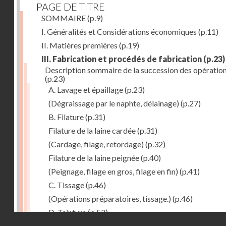
PAGE DE TITRE
SOMMAIRE
(p.9)
I. Généralités et Considérations économiques
(p.11)
II. Matières premières
(p.19)
III. Fabrication et procédés de fabrication
(p.23)
Description sommaire de la succession des opératio
(p.23)
A. Lavage et épaillage
(p.23)
(Dégraissage par le naphte, délainage)
(p.27)
B. Filature
(p.31)
Filature de la laine cardée
(p.31)
(Cardage, filage, retordage)
(p.32)
Filature de la laine peignée
(p.40)
(Peignage, filage en gros, filage en fin)
(p.41)
C. Tissage
(p.46)
(Opérations préparatoires, tissage.)
(p.46)
D. Teinture
(p.52)
Droits réservés - CNAM
E. Apprêt des tissus
(p.53)