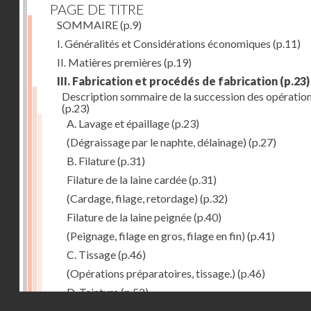
PAGE DE TITRE
SOMMAIRE
(p.9)
I. Généralités et Considérations économiques
(p.11)
II. Matières premières
(p.19)
III. Fabrication et procédés de fabrication
(p.23)
Description sommaire de la succession des opératio
(p.23)
A. Lavage et épaillage
(p.23)
(Dégraissage par le naphte, délainage)
(p.27)
B. Filature
(p.31)
Filature de la laine cardée
(p.31)
(Cardage, filage, retordage)
(p.32)
Filature de la laine peignée
(p.40)
(Peignage, filage en gros, filage en fin)
(p.41)
C. Tissage
(p.46)
(Opérations préparatoires, tissage.)
(p.46)
D. Teinture
(p.52)
Droits réservés - CNAM
E. Apprêt des tissus
(p.53)