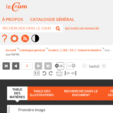
À PROPOS
CATALOGUE GÉNÉRAL
RECHERCHE AVANCÉE
Mode
contraste
Accueil
Catalogue général
Soubre, J. (18..-19..) - Industrie lainière
n.n. -
élévé
vue 90/90
(auto)
TABLE
TABLE DES
RECHERCHE DANS LE
T
DES
ILLUSTRATIONS
DOCUMENT
OC
MATIÈRES
Première image