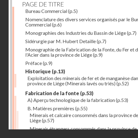
PAGE DE TITRE
Bureau Commercial
(p.5)
Nomenclature des divers services organisés par le Bu
Commercial
(p.6)
Monographies des Industries du Bassin de Liége
(p.7)
Sidérurgie par M. Hubert Detaille
(p.7)
Monographie de la Fabrication de la Fonte, du Fer et 
l'Acier dans la province de Liége
(p.9)
Préface
(p.9)
Historique
(p.13)
Exploitation des minerais de fer et de manganèse dan
province de Liége (Minerais lavés ou triés)
(p.52)
Fabrication de la fonte
(p.53)
A) Aperçu technologique de la fabrication
(p.53)
B. Matières premières
(p.55)
Minerais et calcaire consommés dans la province d
Liége
(p.57)
Minerais étrangers consommés dans la province de
Droits réservés - CNAM
(1) avec indication des lieux de provenance (en tonn