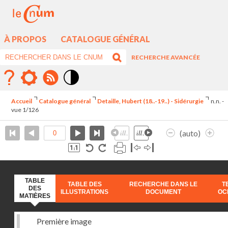
À PROPOS
CATALOGUE GÉNÉRAL
RECHERCHE AVANCÉE
Mode
contraste
Accueil
Catalogue général
Detaille, Hubert (18..-19..) - Sidérurgie
n.n. -
élévé
vue 1/126
(auto)
TABLE
TABLE DES
RECHERCHE DANS LE
T
DES
ILLUSTRATIONS
DOCUMENT
OC
MATIÈRES
Première image