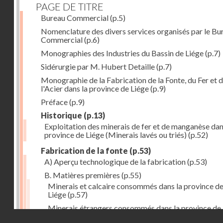
PAGE DE TITRE
Bureau Commercial
(p.5)
Nomenclature des divers services organisés par le Bu
Commercial
(p.6)
Monographies des Industries du Bassin de Liége
(p.7)
Sidérurgie par M. Hubert Detaille
(p.7)
Monographie de la Fabrication de la Fonte, du Fer et 
l'Acier dans la province de Liége
(p.9)
Préface
(p.9)
Historique
(p.13)
Exploitation des minerais de fer et de manganèse dan
province de Liége (Minerais lavés ou triés)
(p.52)
Fabrication de la fonte
(p.53)
A) Aperçu technologique de la fabrication
(p.53)
B. Matières premières
(p.55)
Minerais et calcaire consommés dans la province d
Liége
(p.57)
Minerais étrangers consommés dans la province de
Droits réservés - CNAM
(1) avec indication des lieux de provenance (en tonn