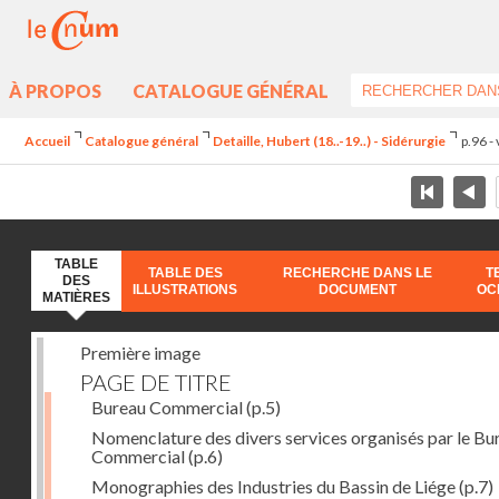
À PROPOS
CATALOGUE GÉNÉRAL
Accueil
Catalogue général
Detaille, Hubert (18..-19..) - Sidérurgie
p.96 -
TABLE
TABLE DES
RECHERCHE DANS LE
T
DES
ILLUSTRATIONS
DOCUMENT
OC
MATIÈRES
Première image
PAGE DE TITRE
Bureau Commercial
(p.5)
Nomenclature des divers services organisés par le Bu
Commercial
(p.6)
Monographies des Industries du Bassin de Liége
(p.7)