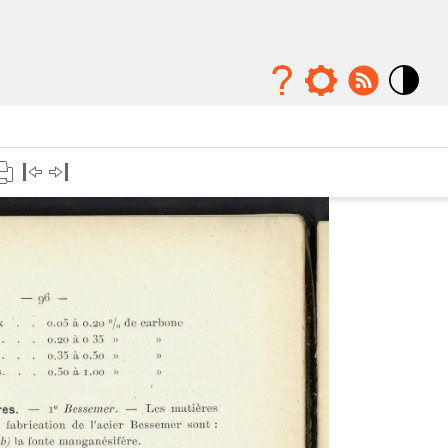
Mode
contraste
élévé