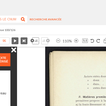
RECHERCHE AVANCÉE
 vue 100/126
110%
EXTE
ÉRISÉ
reau