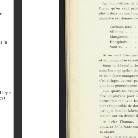
de
s la
e
 Liége
es)