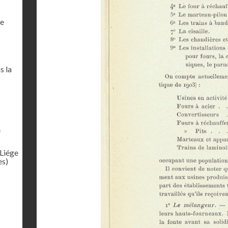
de
s la
e
 Liége
es)