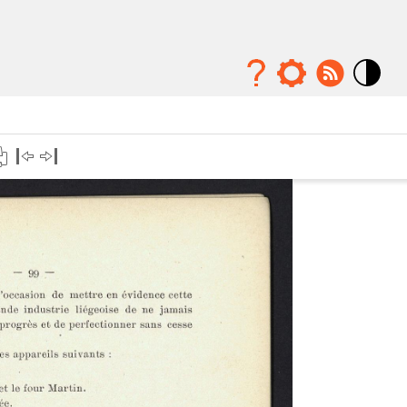
Mode
contraste
élévé