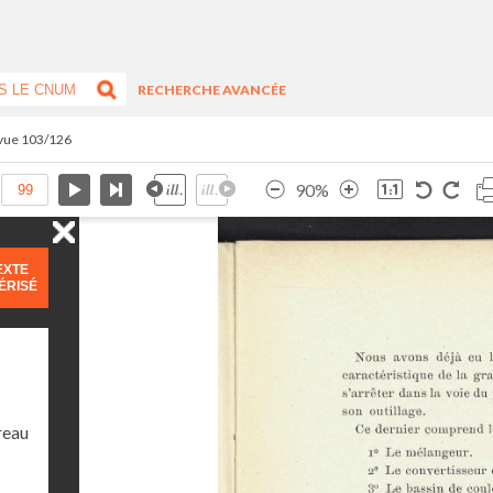
RECHERCHE AVANCÉE
 vue 103/126
90%
EXTE
ÉRISÉ
reau