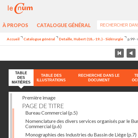
À PROPOS
CATALOGUE GÉNÉRAL
Accueil
Catalogue général
Detaille, Hubert (18..-19..) - Sidérurgie
p.99 -
TABLE
TABLE DES
RECHERCHE DANS LE
T
DES
ILLUSTRATIONS
DOCUMENT
OC
MATIÈRES
Première image
PAGE DE TITRE
Bureau Commercial
(p.5)
Nomenclature des divers services organisés par le Bu
Commercial
(p.6)
Monographies des Industries du Bassin de Liége
(p.7)