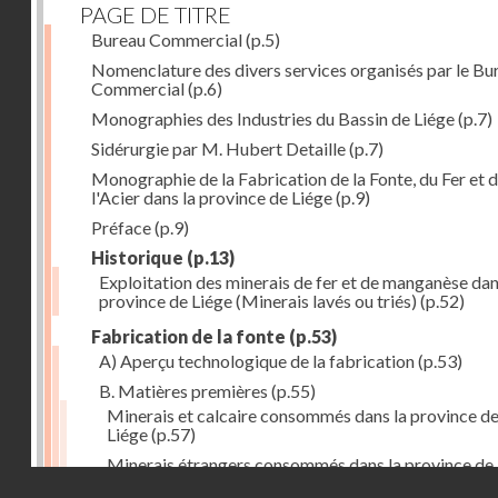
PAGE DE TITRE
Bureau Commercial
(p.5)
Nomenclature des divers services organisés par le Bu
Commercial
(p.6)
Monographies des Industries du Bassin de Liége
(p.7)
Sidérurgie par M. Hubert Detaille
(p.7)
Monographie de la Fabrication de la Fonte, du Fer et 
l'Acier dans la province de Liége
(p.9)
Préface
(p.9)
Historique
(p.13)
Exploitation des minerais de fer et de manganèse dan
province de Liége (Minerais lavés ou triés)
(p.52)
Fabrication de la fonte
(p.53)
A) Aperçu technologique de la fabrication
(p.53)
B. Matières premières
(p.55)
Minerais et calcaire consommés dans la province d
Liége
(p.57)
Minerais étrangers consommés dans la province de
Droits réservés - CNAM
(1) avec indication des lieux de provenance (en tonn