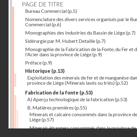
PAGE DE TITRE
Bureau Commercial
(p.5)
Nomenclature des divers services organisés par le Bu
Commercial
(p.6)
Monographies des Industries du Bassin de Liége
(p.7)
Sidérurgie par M. Hubert Detaille
(p.7)
Monographie de la Fabrication de la Fonte, du Fer et 
l'Acier dans la province de Liége
(p.9)
Préface
(p.9)
Historique
(p.13)
Exploitation des minerais de fer et de manganèse dan
province de Liége (Minerais lavés ou triés)
(p.52)
Fabrication de la fonte
(p.53)
A) Aperçu technologique de la fabrication
(p.53)
B. Matières premières
(p.55)
Minerais et calcaire consommés dans la province d
Liége
(p.57)
Minerais étrangers consommés dans la province de
Droits réservés - CNAM
(1) avec indication des lieux de provenance (en tonn