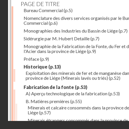
PAGE DE TITRE
Bureau Commercial
(p.5)
Nomenclature des divers services organisés par le Bu
Commercial
(p.6)
Monographies des Industries du Bassin de Liége
(p.7)
Sidérurgie par M. Hubert Detaille
(p.7)
Monographie de la Fabrication de la Fonte, du Fer et 
l'Acier dans la province de Liége
(p.9)
Préface
(p.9)
Historique
(p.13)
Exploitation des minerais de fer et de manganèse dan
province de Liége (Minerais lavés ou triés)
(p.52)
Fabrication de la fonte
(p.53)
A) Aperçu technologique de la fabrication
(p.53)
B. Matières premières
(p.55)
Minerais et calcaire consommés dans la province d
Liége
(p.57)
Minerais étrangers consommés dans la province de
Droits réservés - CNAM
(1) avec indication des lieux de provenance (en tonn